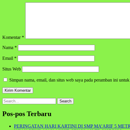
Komentar
*
Nama
*
Email
*
Situs Web
Simpan nama, email, dan situs web saya pada peramban ini untuk
Search
for:
Pos-pos Terbaru
PERINGATAN HARI KARTINI DI SMP MA’ARIF 5 MET