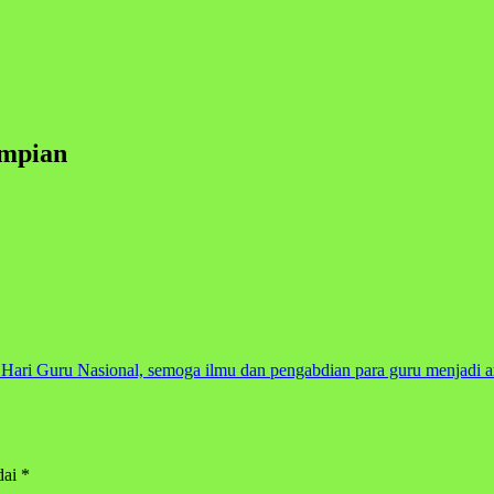
impian
i Guru Nasional, semoga ilmu dan pengabdian para guru menjadi amal
dai
*