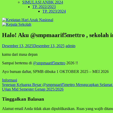
SIMULASI ANBK 2024
TP. 2022/2023
TP. 2023/2024
Halo! Aku @smpmaarif5mettro , sekolah 
Desember 13, 2025
Desember 13, 2025
admin
kamu dari masa depan
Sampai bertemu di
@smpmaarif5mettro
2026 !!
Ayo buruan daftar, SPMB dibuka 1 OKTOBER 2025 – MEI 2026
Informasi
Navigasi
Segenap Keluarga Besar @smpmaarif5mettro Mengucapkan Selamat Har
Ujian Mid Semester Genap 2025/2026
pos
Tinggalkan Balasan
Alamat email Anda tidak akan dipublikasikan.
Ruas yang wajib ditan