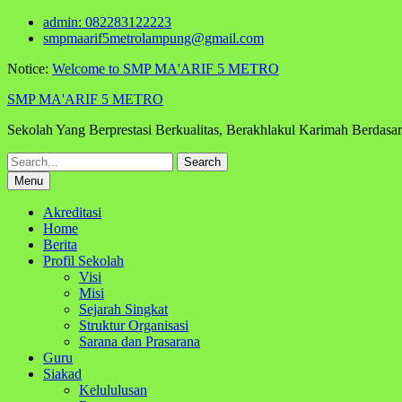
Skip
admin: 082283122223
to
smpmaarif5metrolampung@gmail.com
content
Notice:
Welcome to SMP MA'ARIF 5 METRO
SMP MA'ARIF 5 METRO
Sekolah Yang Berprestasi Berkualitas, Berakhlakul Karimah Berdas
Search
for:
Menu
Akreditasi
Home
Berita
Profil Sekolah
Visi
Misi
Sejarah Singkat
Struktur Organisasi
Sarana dan Prasarana
Guru
Siakad
Kelululusan