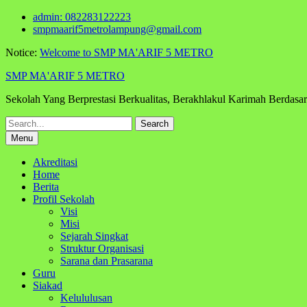
Skip
admin: 082283122223
to
smpmaarif5metrolampung@gmail.com
content
Notice:
Welcome to SMP MA'ARIF 5 METRO
SMP MA'ARIF 5 METRO
Sekolah Yang Berprestasi Berkualitas, Berakhlakul Karimah Berdas
Search
for:
Menu
Akreditasi
Home
Berita
Profil Sekolah
Visi
Misi
Sejarah Singkat
Struktur Organisasi
Sarana dan Prasarana
Guru
Siakad
Kelululusan