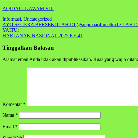
AQIDATUL AWAM VIII
Informasi
,
Uncategorized
Navigasi
AYO SEGERA BERSEKOLAH DI @smpmaarif5mettroTELAH
YAITU:
pos
HARI ANAK NASIONAL 2025 KE-41
Tinggalkan Balasan
Alamat email Anda tidak akan dipublikasikan.
Ruas yang wajib ditan
Komentar
*
Nama
*
Email
*
Situs Web