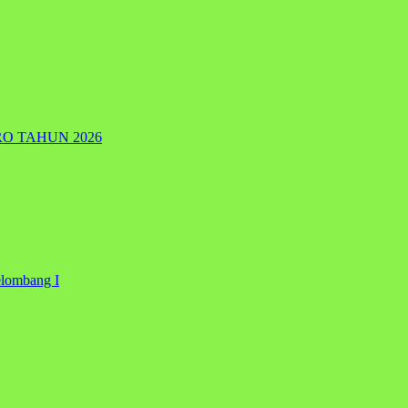
RO TAHUN 2026
elombang I