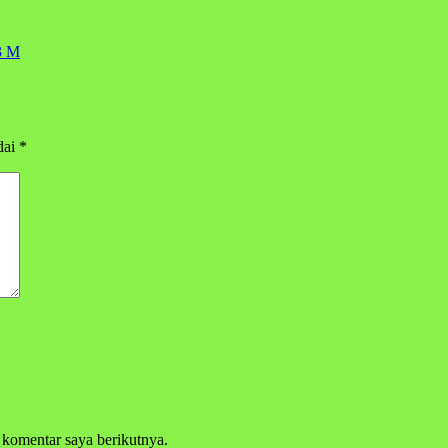
3 M
dai
*
 komentar saya berikutnya.