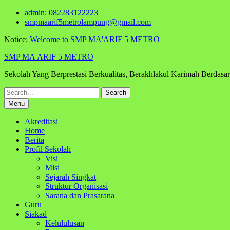
Skip
admin: 082283122223
to
smpmaarif5metrolampung@gmail.com
content
Notice:
Welcome to SMP MA'ARIF 5 METRO
SMP MA'ARIF 5 METRO
Sekolah Yang Berprestasi Berkualitas, Berakhlakul Karimah Berdas
Search
for:
Menu
Akreditasi
Home
Berita
Profil Sekolah
Visi
Misi
Sejarah Singkat
Struktur Organisasi
Sarana dan Prasarana
Guru
Siakad
Kelululusan