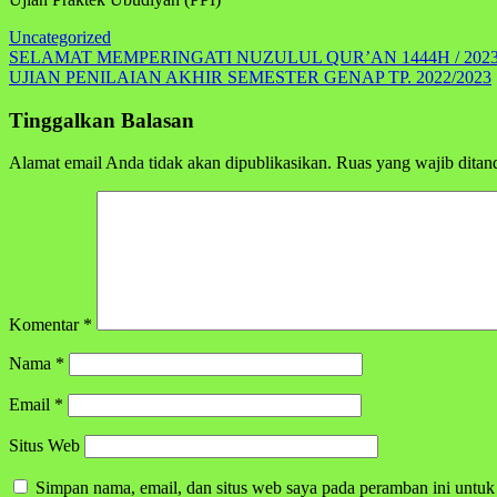
Uncategorized
Navigasi
SELAMAT MEMPERINGATI NUZULUL QUR’AN 1444H / 202
UJIAN PENILAIAN AKHIR SEMESTER GENAP TP. 2022/2023
pos
Tinggalkan Balasan
Alamat email Anda tidak akan dipublikasikan.
Ruas yang wajib ditan
Komentar
*
Nama
*
Email
*
Situs Web
Simpan nama, email, dan situs web saya pada peramban ini untuk