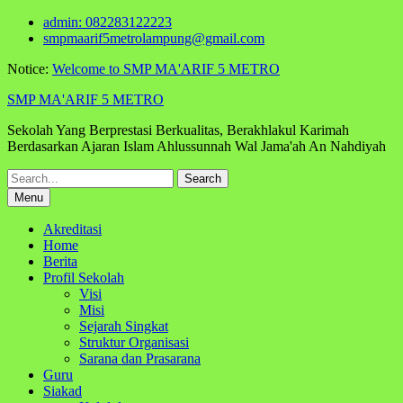
Skip
admin: 082283122223
to
smpmaarif5metrolampung@gmail.com
content
Notice:
Welcome to SMP MA'ARIF 5 METRO
SMP MA'ARIF 5 METRO
Sekolah Yang Berprestasi Berkualitas, Berakhlakul Karimah
Berdasarkan Ajaran Islam Ahlussunnah Wal Jama'ah An Nahdiyah
Search
for:
Menu
Akreditasi
Home
Berita
Profil Sekolah
Visi
Misi
Sejarah Singkat
Struktur Organisasi
Sarana dan Prasarana
Guru
Siakad