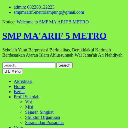
Skip
admin: 082283122223
to
smpmaarif5metrolampung@gmail.com
content
Notice:
Welcome to SMP MA'ARIF 5 METRO
SMP MA'ARIF 5 METRO
Sekolah Yang Berprestasi Berkualitas, Berakhlakul Karimah
Berdasarkan Ajaran Islam Ahlussunnah Wal Jama'ah An Nahdiyah
Search
for:
Menu
Akreditasi
Home
Berita
Profil Sekolah
Visi
Misi
Sejarah Singkat
Struktur Organisasi
Sarana dan Prasarana
Guru