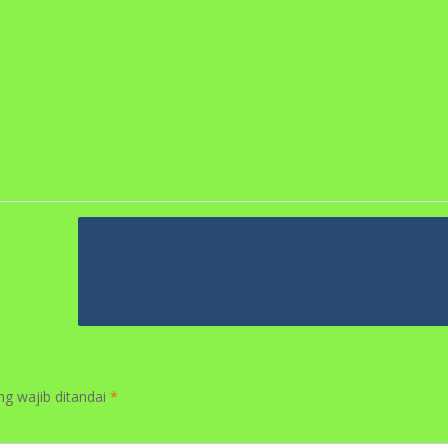
Mailorder Bri
ng wajib ditandai
*
Situs Web