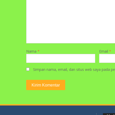
Simpan nama, email, dan situs web saya pada pe
Pemuta
Media
Video
supp
Unduh B
content
18-at-1
Unduh B
content
18-at-1