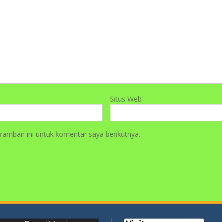
ramban ini untuk komentar saya berikutnya.
r
 error: Format(s) not
orted or source(s) not found
erkas: http://smpmaarif5metro.sch.id/wp-
/uploads/2021/04/WhatsApp-Video-2021-02-
0.06.07.mp4?_=1
erkas: http://smpmaarif5metro.sch.id/wp-
/uploads/2021/04/WhatsApp-Video-2021-02-
0.06.07.mp4?_=1