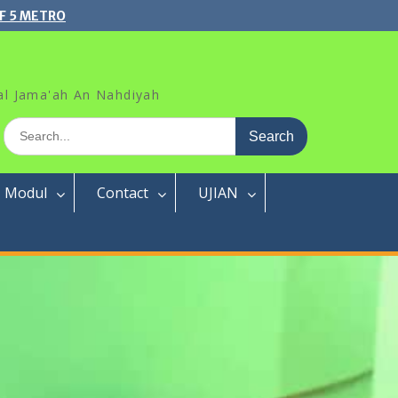
F 5 METRO
al Jama'ah An Nahdiyah
Search
for:
Modul
Contact
UJIAN