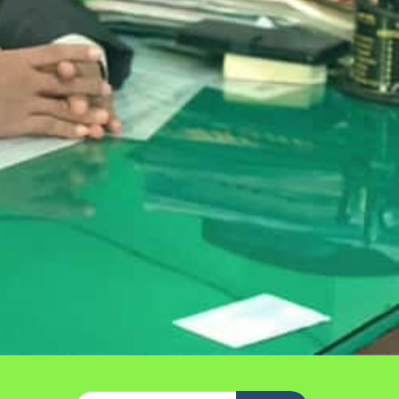
Search
for:
Pos-pos Terbaru
PERINGATAN HARI KARTINI DI SMP
MA’ARIF 5 METRO TAHUN 2026
UJIAN PENILAIAN AKHIR SEKOLAH
TP. 2025/2026
SELAMAT HARLAH PERGUNU KE-74
hai
TAHUN