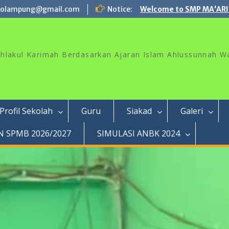
rolampung@gmail.com
Notice:
Welcome to SMP MA'ARI
akhlakul Karimah Berdasarkan Ajaran Islam Ahlussunnah W
Profil Sekolah
Guru
Siakad
Galeri
 SPMB 2026/2027
SIMULASI ANBK 2024