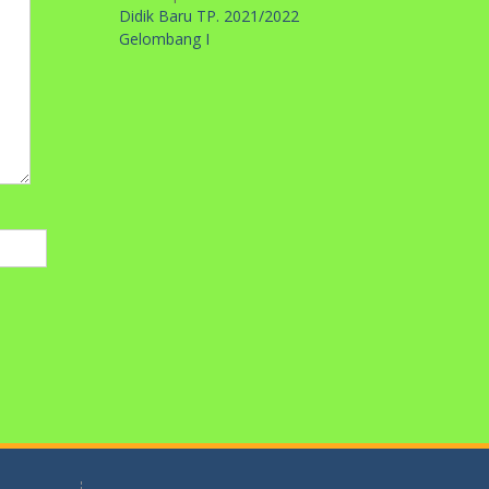
recent post
PERINGATAN HARI KARTINI DI
SMP MA’ARIF 5 METRO TAHUN
2026
April 22, 2026
UJIAN PENILAIAN AKHIR
SEKOLAH TP. 2025/2026
April 14,
2026
SELAMAT HARLAH PERGUNU KE-
74 TAHUN
April 2, 2026
UJIAN PENILAIAN AKHIR