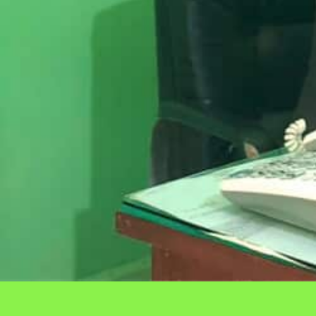
GURU
Agustus 24, 2022
admin
Uncategorized
Navigasi
Isexychat Evaluation