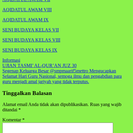
AQIDATUL AWAM VIII
AQIDATUL AWAM IX
SENI BUDAYA KELAS VII
SENI BUDAYA KELAS VIII
SENI BUDAYA KELAS IX
Informasi
Navigasi
UJIAN TASMI’ AL-QUR’AN JUZ 30
Segenap Keluarga Besar @smpmaarif5mettro Mengucapkan
pos
Selamat Hari Guru Nasional, semoga ilmu dan pengabdian para
guru menjadi amal jariyah yang tidak terputus.
Tinggalkan Balasan
Alamat email Anda tidak akan dipublikasikan.
Ruas yang wajib
ditandai
*
Komentar
*