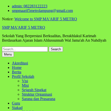
Skip
admin: 082283122223
to
smpmaarif5metrolampung@gmail.com
content
Notice:
Welcome to SMP MA'ARIF 5 METRO
SMP MA'ARIF 5 METRO
Sekolah Yang Berprestasi Berkualitas, Berakhlakul Karimah
Berdasarkan Ajaran Islam Ahlussunnah Wal Jama'ah An Nahdiyah
Search
for:
Menu
Akreditasi
Home
Berita
Profil Sekolah
Visi
Misi
Sejarah Singkat
Struktur Organisasi
Sarana dan Prasarana
Guru
Siakad